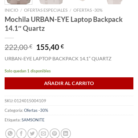
INICIO
/
OFERTAS ESPECIALES
/
OFERTAS -30%
Mochila URBAN-EYE Laptop Backpack
14.1″ Quartz
El
El
222,00
155,40
€
€
precio
precio
URBAN-EYE LAPTOP BACKPACK 14.1″ QUARTZ
original
actual
era:
es:
Solo quedan 1 disponibles
222,00 €.
155,40 €.
AÑADIR AL CARRITO
SKU:
0124015004109
Categoría:
Ofertas -30%
Etiqueta:
SAMSONITE