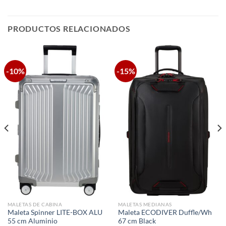
PRODUCTOS RELACIONADOS
-10%
-15%
MALETAS DE CABINA
MALETAS MEDIANAS
Maleta Spinner LITE-BOX ALU
Maleta ECODIVER Duffle/Wh
55 cm Aluminio
67 cm Black