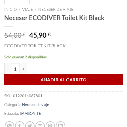
INICIO
/
VIAJE
/
NECESER DE VIAJE
Neceser ECODIVER Toilet Kit Black
El
El
54,00
45,90
€
€
precio
precio
ECODIVER TOILET KIT BLACK
original
actual
era:
es:
Solo quedan 2 disponibles
54,00 €.
45,90 €.
Neceser ECODIVER Toilet Kit Black cantidad
AÑADIR AL CARRITO
SKU:
0122014087801
Categoría:
Neceser de viaje
Etiqueta:
SAMSONITE