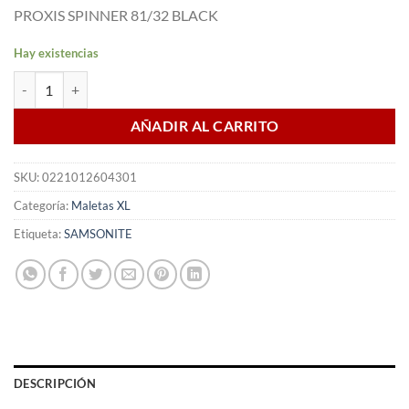
precio
precio
PROXIS SPINNER 81/32 BLACK
original
actual
era:
es:
Hay existencias
424,00 €.
381,60 €.
Maleta Spinner PROXIS 81 cm Exp Black cantidad
AÑADIR AL CARRITO
SKU:
0221012604301
Categoría:
Maletas XL
Etiqueta:
SAMSONITE
DESCRIPCIÓN