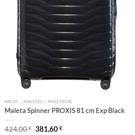
INICIO
/
MALETAS
/
MALETAS XL
Maleta Spinner PROXIS 81 cm Exp Black
El
El
424,00
381,60
€
€