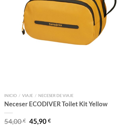
INICIO
/
VIAJE
/
NECESER DE VIAJE
Neceser ECODIVER Toilet Kit Yellow
El
El
54,00
45,90
€
€