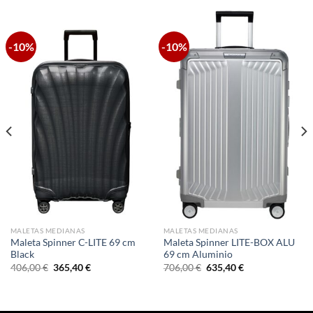
-10%
-10%
MALETAS MEDIANAS
MALETAS MEDIANAS
Maleta Spinner C-LITE 69 cm
Maleta Spinner LITE-BOX ALU
Black
69 cm Aluminio
El
El
El
El
406,00
€
365,40
€
706,00
€
635,40
€
precio
precio
precio
precio
original
actual
original
actual
era:
es:
era:
es:
406,00 €.
365,40 €.
706,00 €.
635,40 €.