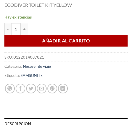
precio
precio
ECODIVER TOILET KIT YELLOW
original
actual
era:
es:
Hay existencias
54,00 €.
45,90 €.
Neceser ECODIVER Toilet Kit Yellow cantidad
AÑADIR AL CARRITO
SKU:
0122014087821
Categoría:
Neceser de viaje
Etiqueta:
SAMSONITE
DESCRIPCIÓN