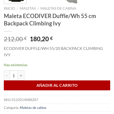
INICIO
/
MALETAS
/
MALETAS DE CABINA
Maleta ECODIVER Duffle/Wh 55 cm
Backpack Climbing Ivy
El
El
212,00
180,20
€
€
precio
precio
ECODIVER DUFFLE/WH 55/20 BACKPACK CLIMBING
original
actual
IVY
era:
es:
212,00 €.
180,20 €.
Hay existencias
Maleta ECODIVER Duffle/Wh 55 cm Backpack Climbing Ivy cantidad
AÑADIR AL CARRITO
SKU:
0122014088207
Categoría:
Maletas de cabina