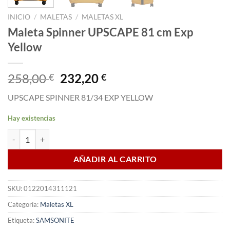
INICIO
/
MALETAS
/
MALETAS XL
Maleta Spinner UPSCAPE 81 cm Exp
Yellow
El
El
258,00
232,20
€
€
precio
precio
UPSCAPE SPINNER 81/34 EXP YELLOW
original
actual
era:
es:
Hay existencias
258,00 €.
232,20 €.
Maleta Spinner UPSCAPE 81 cm Exp Yellow cantidad
AÑADIR AL CARRITO
SKU:
0122014311121
Categoría:
Maletas XL
Etiqueta:
SAMSONITE