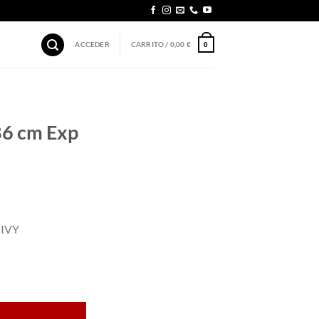
ACCEDER
CARRITO /
0,00
€
0
86 cm Exp
 IVY
 cantidad