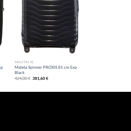
MALETAS XL
xp
Maleta Spinner PROXIS 81 cm Exp
Black
El
El
424,00
€
381,60
€
precio
precio
original
actual
era:
es:
424,00 €.
381,60 €.