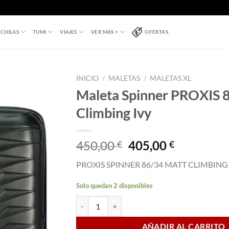
CHILAS
TUMI
VIAJES
VER MÁS +
OFERTAS
INICIO
/
MALETAS
/
MALETAS XL
Maleta Spinner PROXIS 
Climbing Ivy
El
El
450,00
405,00
€
€
precio
precio
PROXIS SPINNER 86/34 MATT CLIMBING
original
actual
era:
es:
Solo quedan 2 disponibles
450,00 €.
405,00 €.
Maleta Spinner PROXIS 86 cm Exp Climbing Ivy
AÑADIR AL CARRITO