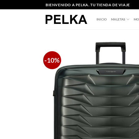
Saltar
BIENVENIDO A PELKA. TU TIENDA DE VIAJE
al
contenido
INICIO
MALETAS
MO
-10%