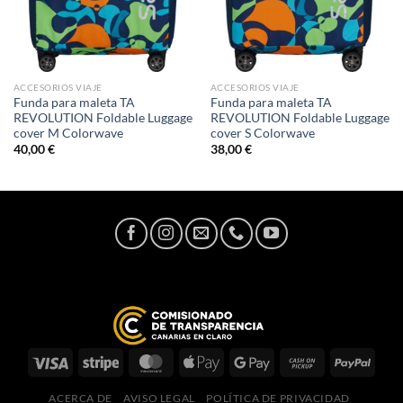
ACCESORIOS VIAJE
ACCESORIOS VIAJE
Funda para maleta TA
Funda para maleta TA
REVOLUTION Foldable Luggage
REVOLUTION Foldable Luggage
cover M Colorwave
cover S Colorwave
40,00
€
38,00
€
ACERCA DE
AVISO LEGAL
POLÍTICA DE PRIVACIDAD