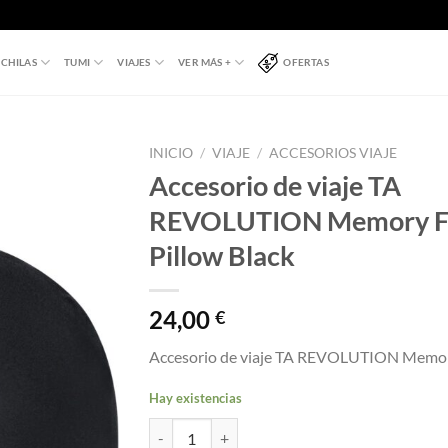
CHILAS
TUMI
VIAJES
VER MÁS +
OFERTAS
INICIO
/
VIAJE
/
ACCESORIOS VIAJE
Accesorio de viaje TA
REVOLUTION Memory 
Pillow Black
24,00
€
Accesorio de viaje TA REVOLUTION Memor
Hay existencias
Accesorio de viaje TA REVOLUTION Memory Foa