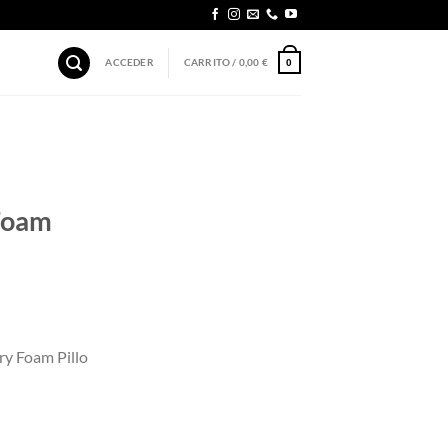
ACCEDER
CARRITO /
0,00
€
0
Foam
y Foam Pillo
m Pillow Black cantidad