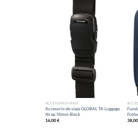
ACCESORIOS VIAJE
ACCES
e GLOBAL TA Luggage
Accesorio de viaje GLOBAL TA Luggage
Fund
ck
Strap 50mm Black
Folda
16,00
€
38,0