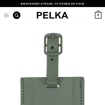
Saltar
BIENVENIDO A PELKA. TU TIENDA DE VIAJE
al
contenido
0