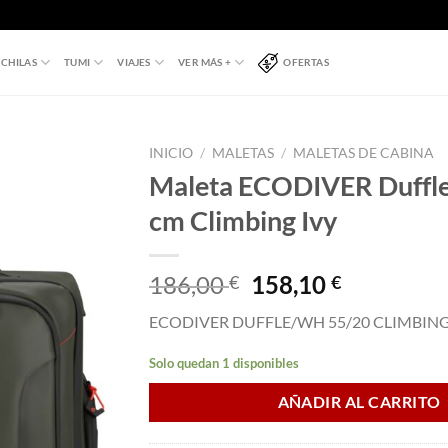
CHILAS
TUMI
VIAJES
VER MÁS +
OFERTAS
INICIO
/
MALETAS
/
MALETAS DE CABINA
Maleta ECODIVER Duffl
cm Climbing Ivy
El
El
186,00
158,10
€
€
precio
precio
ECODIVER DUFFLE/WH 55/20 CLIMBING
original
actual
era:
es:
Solo quedan 1 disponibles
186,00 €.
158,10 €.
AÑADIR AL CARRITO