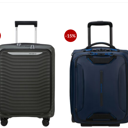
S
-15%