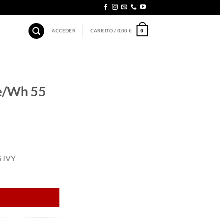
ACCEDER
CARRITO /
0,00
€
0
e/Wh 55
 IVY