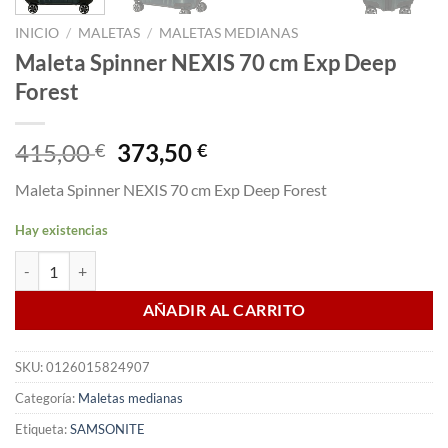
INICIO
/
MALETAS
/
MALETAS MEDIANAS
Maleta Spinner NEXIS 70 cm Exp Deep
Forest
El
El
415,00
373,50
€
€
precio
precio
Maleta Spinner NEXIS 70 cm Exp Deep Forest
original
actual
era:
es:
Hay existencias
415,00 €.
373,50 €.
Maleta Spinner NEXIS 70 cm Exp Deep Forest cantidad
AÑADIR AL CARRITO
SKU:
0126015824907
Categoría:
Maletas medianas
Etiqueta:
SAMSONITE