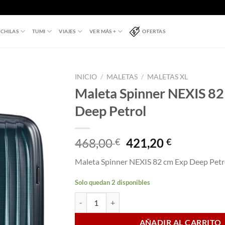
CHILAS
TUMI
VIAJES
VER MÁS +
OFERTAS
INICIO
/
MALETAS
/
MALETAS XL
Maleta Spinner NEXIS 82
Deep Petrol
El
El
468,00
421,20
€
€
precio
precio
Maleta Spinner NEXIS 82 cm Exp Deep Petr
original
actual
era:
es:
Solo quedan 2 disponibles
468,00 €.
421,20 €.
Maleta Spinner NEXIS 82 cm Exp Deep Petrol c
AÑADIR AL CARRITO