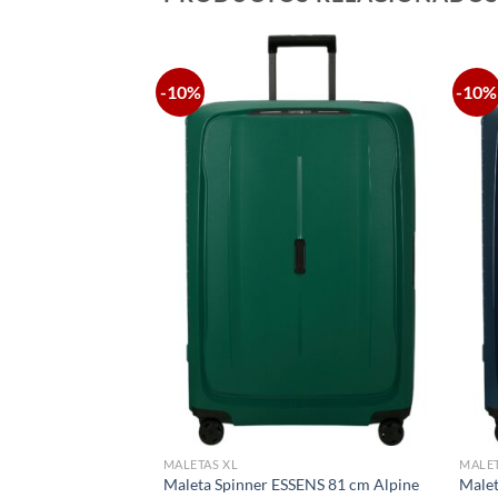
-10%
-10%
MALETAS XL
MALET
OXIS 81 cm Exp Matt
Maleta Spinner ESSENS 81 cm Alpine
Malet