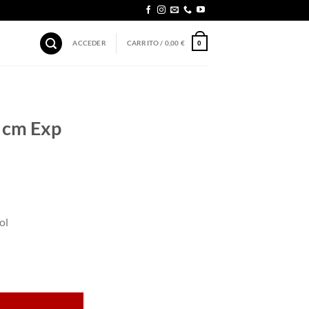
ACCEDER
CARRITO /
0,00
€
0
 cm Exp
ol
antidad