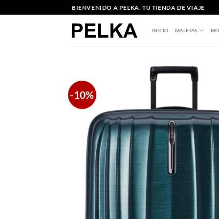
Saltar
BIENVENIDO A PELKA. TU TIENDA DE VIAJE
al
contenido
INICIO
MALETAS
MO
-10%