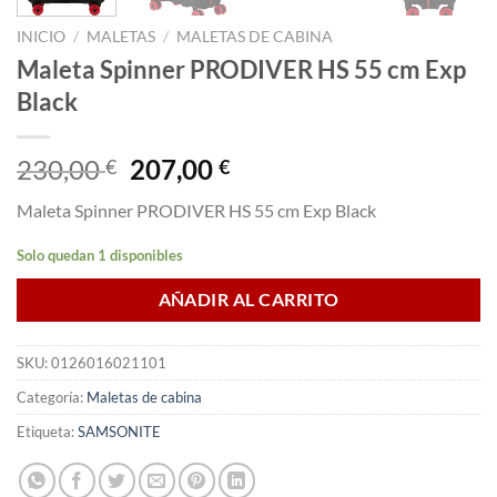
INICIO
/
MALETAS
/
MALETAS DE CABINA
Maleta Spinner PRODIVER HS 55 cm Exp
Black
El
El
230,00
207,00
€
€
precio
precio
Maleta Spinner PRODIVER HS 55 cm Exp Black
original
actual
era:
es:
Solo quedan 1 disponibles
230,00 €.
207,00 €.
AÑADIR AL CARRITO
SKU:
0126016021101
Categoría:
Maletas de cabina
Etiqueta:
SAMSONITE