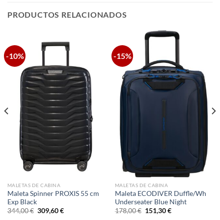
PRODUCTOS RELACIONADOS
-10%
-15%
MALETAS DE CABINA
MALETAS DE CABINA
Maleta Spinner PROXIS 55 cm
Maleta ECODIVER Duffle/Wh
Exp Black
Underseater Blue Night
El
El
El
El
344,00
€
309,60
€
178,00
€
151,30
€
precio
precio
precio
precio