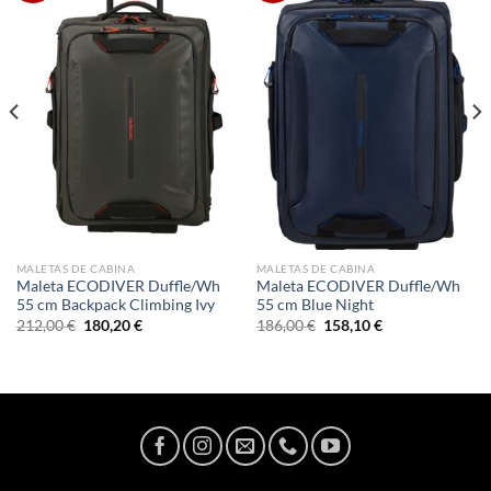
MALETAS DE CABINA
MALETAS DE CABINA
Maleta ECODIVER Duffle/Wh
Maleta ECODIVER Duffle/Wh
55 cm Backpack Climbing Ivy
55 cm Blue Night
El
El
El
El
212,00
€
180,20
€
186,00
€
158,10
€
precio
precio
precio
precio
original
actual
original
actual
era:
es:
era:
es:
212,00 €.
180,20 €.
186,00 €.
158,10 €.