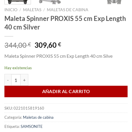
INICIO
/
MALETAS
/
MALETAS DE CABINA
Maleta Spinner PROXIS 55 cm Exp Length
40 cm Silver
El
El
344,00
309,60
€
€
precio
precio
Maleta Spinner PROXIS 55 cm Exp Length 40 cm Silve
original
actual
era:
es:
Hay existencias
344,00 €.
309,60 €.
Maleta Spinner PROXIS 55 cm Exp Length 40 cm Silver cantidad
AÑADIR AL CARRITO
SKU:
0221015819160
Categoría:
Maletas de cabina
Etiqueta:
SAMSONITE