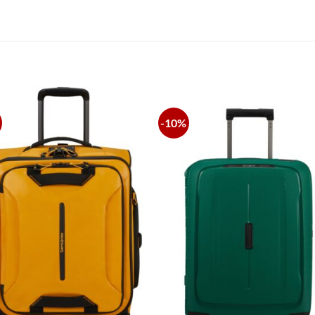
S
-10%