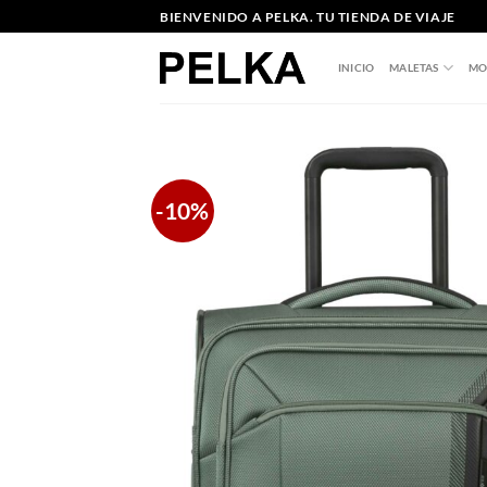
Saltar
BIENVENIDO A PELKA. TU TIENDA DE VIAJE
al
contenido
INICIO
MALETAS
MO
-10%