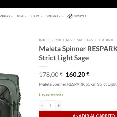
CHILAS
TUMI
VIAJES
VER MÁS +
OFERTAS
INICIO
/
MALETAS
/
MALETAS DE CABINA
Maleta Spinner RESPAR
Strict Light Sage
El
El
178,00
160,20
€
€
precio
precio
Maleta Spinner RESPARK 55 cm Strict Light
original
actual
era:
es:
Hay existencias
178,00 €.
160,20 €.
Maleta Spinner RESPARK 55 cm Strict Light Sag
AÑADIR AL CARRITO