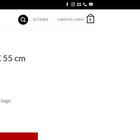
ACCEDER
CARRITO /
0,00
€
0
K 55 cm
 Sage
e cantidad