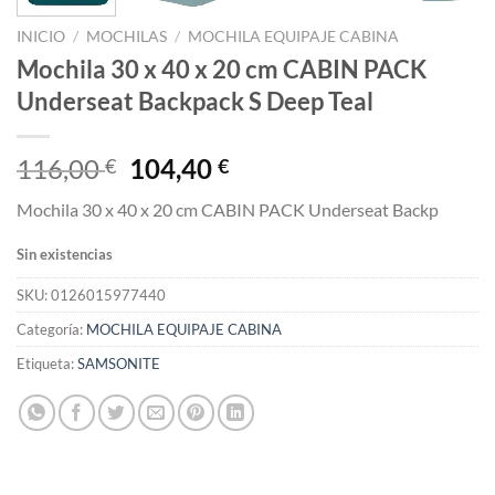
INICIO
/
MOCHILAS
/
MOCHILA EQUIPAJE CABINA
Mochila 30 x 40 x 20 cm CABIN PACK
Underseat Backpack S Deep Teal
El
El
116,00
104,40
€
€
precio
precio
Mochila 30 x 40 x 20 cm CABIN PACK Underseat Backp
original
actual
era:
es:
Sin existencias
116,00 €.
104,40 €.
SKU:
0126015977440
Categoría:
MOCHILA EQUIPAJE CABINA
Etiqueta:
SAMSONITE