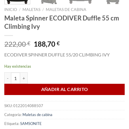
INICIO
/
MALETAS
/
MALETAS DE CABINA
Maleta Spinner ECODIVER Duffle 55 cm
Climbing Ivy
El
El
222,00
188,70
€
€
precio
precio
ECODIVER SPINNER DUFFLE 55/20 CLIMBING IVY
original
actual
era:
es:
Hay existencias
222,00 €.
188,70 €.
Maleta Spinner ECODIVER Duffle 55 cm Climbing Ivy cantidad
AÑADIR AL CARRITO
SKU:
0122014088507
Categoría:
Maletas de cabina
Etiqueta:
SAMSONITE