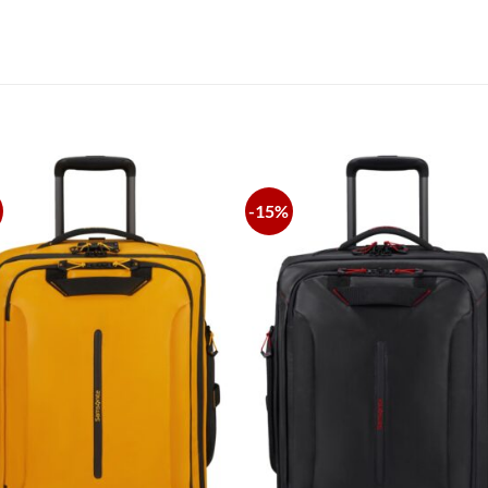
S
-15%