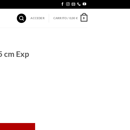
ACCEDER
CARRITO /
0,00
€
0
5 cm Exp
d