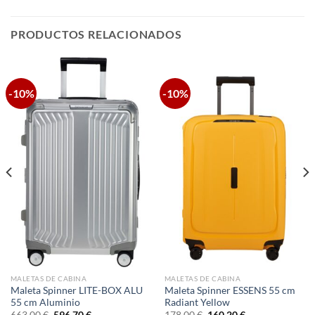
PRODUCTOS RELACIONADOS
-10%
-10%
MALETAS DE CABINA
MALETAS DE CABINA
Maleta Spinner LITE-BOX ALU
Maleta Spinner ESSENS 55 cm
55 cm Aluminio
Radiant Yellow
El
El
El
El