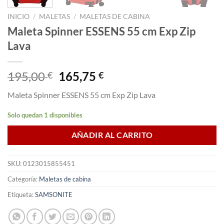
INICIO
/
MALETAS
/
MALETAS DE CABINA
Maleta Spinner ESSENS 55 cm Exp Zip
Lava
El
El
195,00
165,75
€
€
precio
precio
Maleta Spinner ESSENS 55 cm Exp Zip Lava
original
actual
era:
es:
Solo quedan 1 disponibles
195,00 €.
165,75 €.
AÑADIR AL CARRITO
SKU:
0123015855451
Categoría:
Maletas de cabina
Etiqueta:
SAMSONITE