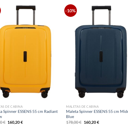
-10%
AS DE CABINA
MALETAS DE CABINA
a Spinner ESSENS 55 cm Radiant
Maleta Spinner ESSENS 55 cm Mid
ow
Blue
El
El
El
El
00
€
160,20
€
178,00
€
160,20
€
precio
precio
precio
precio