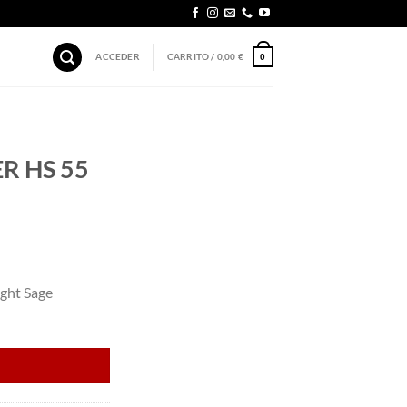
ACCEDER
CARRITO /
0,00
€
0
ER HS 55
ght Sage