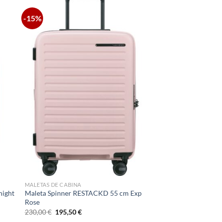
-15%
MALETAS DE CABINA
night
Maleta Spinner RESTACKD 55 cm Exp
Rose
El
El
230,00
€
195,50
€
precio
precio