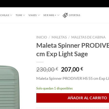
CHILAS
TUMI
VIAJES
VER MÁS +
OFERTAS
INICIO
/
MALETAS
/
MALETAS DE CABINA
Maleta Spinner PRODIV
cm Exp Light Sage
El
El
230,00
207,00
€
€
precio
precio
Maleta Spinner PRODIVER HS 55 cm Exp Li
original
actual
era:
es:
Solo quedan 1 disponibles
230,00 €.
207,00 €.
AÑADIR AL CARRITO