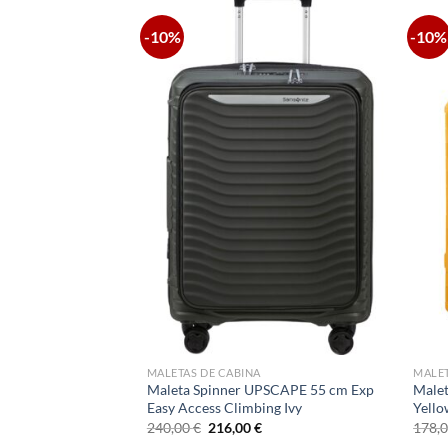
-10%
-10%
MALETAS DE CABINA
MALET
Duffle/Wh
Maleta Spinner UPSCAPE 55 cm Exp
Malet
Night
Easy Access Climbing Ivy
Yell
El
El
El
240,00
€
216,00
€
178,
precio
precio
precio