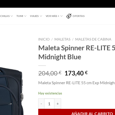
CHILAS
TUMI
VIAJES
VER MÁS +
OFERTAS
INICIO
/
MALETAS
/
MALETAS DE CABINA
Maleta Spinner RE-LITE 
Midnight Blue
El
El
204,00
173,40
€
€
precio
precio
Maleta Spinner RE-LITE 55 cm Exp Midnigh
original
actual
era:
es:
Hay existencias
204,00 €.
173,40 €.
Maleta Spinner RE-LITE 55 cm Exp Midnight Blu
AÑADIR AL CARRITO