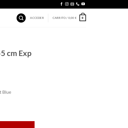
ACCEDER
CARRITO /
0,00
€
0
55 cm Exp
t Blue
e cantidad