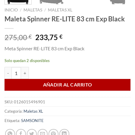
INICIO
/
MALETAS
/
MALETAS XL
Maleta Spinner RE-LITE 83 cm Exp Black
El
El
275,00
233,75
€
€
precio
precio
Meta Spinner RE-LITE 83 cm Exp Black
original
actual
era:
es:
Solo quedan 2 disponibles
275,00 €.
233,75 €.
Maleta Spinner RE-LITE 83 cm Exp Black cantidad
AÑADIR AL CARRITO
SKU:
0126015496901
Categoría:
Maletas XL
Etiqueta:
SAMSONITE